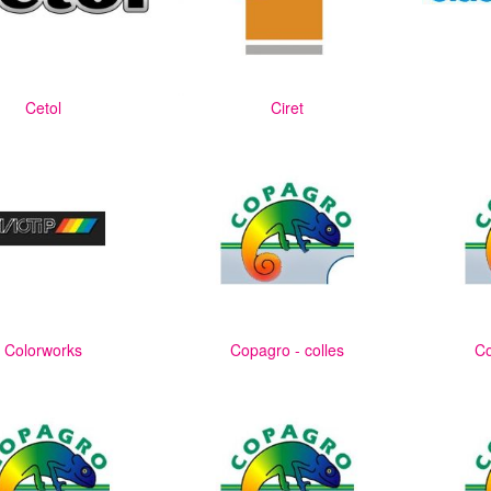
Cetol
Ciret
Colorworks
Copagro - colles
Co