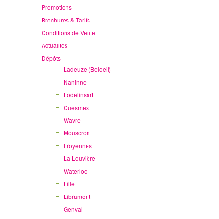
Promotions
Brochures & Tarifs
Conditions de Vente
Actualités
Dépôts
Ladeuze (Beloeil)
Naninne
Lodelinsart
Cuesmes
Wavre
Mouscron
Froyennes
La Louvière
Waterloo
Lille
Libramont
Genval