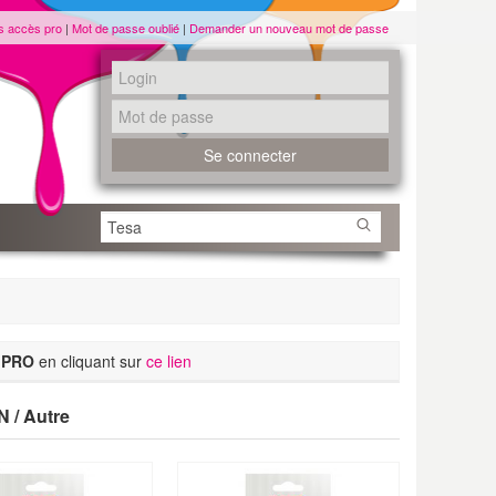
s accès pro
|
Mot de passe oublié
|
Demander un nouveau mot de passe
 PRO
en cliquant sur
ce lien
/ Autre