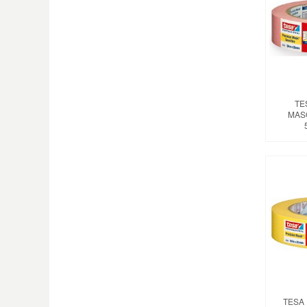
TE
MAS
TESA