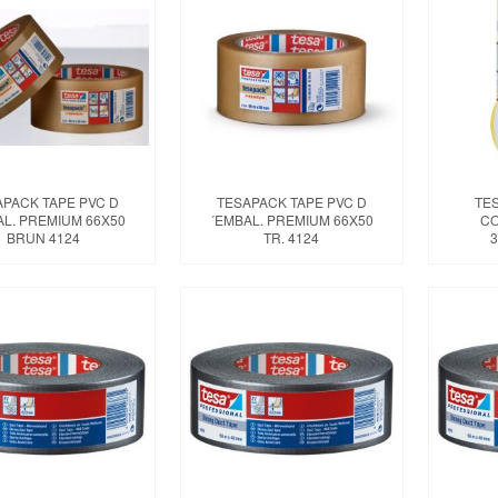
APACK TAPE PVC D
TESAPACK TAPE PVC D
TE
AL. PREMIUM 66X50
´EMBAL. PREMIUM 66X50
CO
BRUN 4124
TR. 4124
3