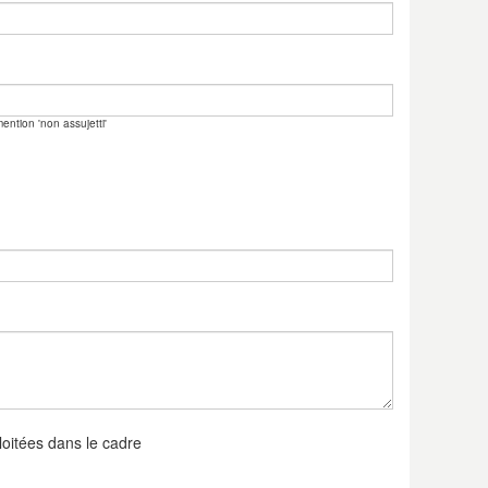
ention 'non assujetti'
loitées dans le cadre