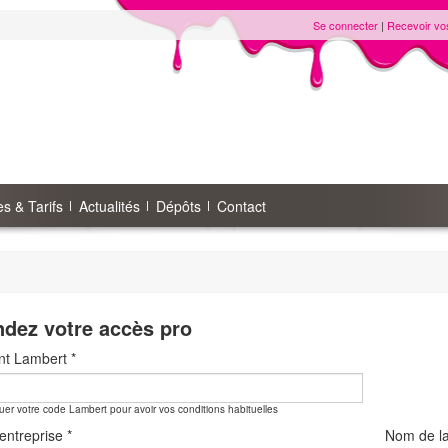
Se connecter
|
Recevoir vo
s & Tarifs
Actualités
Dépôts
Contact
dez votre accès pro
ent Lambert
*
quer votre code Lambert pour avoir vos conditions habituelles
entreprise
*
Nom de l