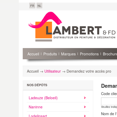
FR
NL
Accueil
Produits
Marques
Promotions
Brochure
Accueil →
Utilisateur
→ Demandez votre accès pro
Deman
NOS DÉPÔTS
Code cli
Ladeuze (Beloeil)
Naninne
Veuillez indi
Nom de l'
Lodelinsart