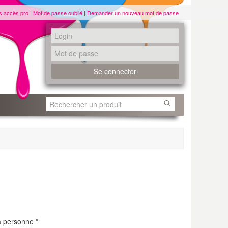
s accès pro
|
Mot de passe oublié
|
Demander un nouveau mot de passe
a personne
*