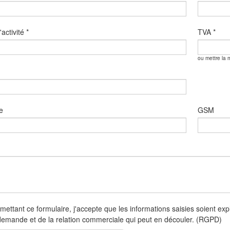
'activité
*
TVA
*
ou mettre la m
e
GSM
ettant ce formulaire, j'accepte que les informations saisies soient exp
demande et de la relation commerciale qui peut en découler. (RGPD)