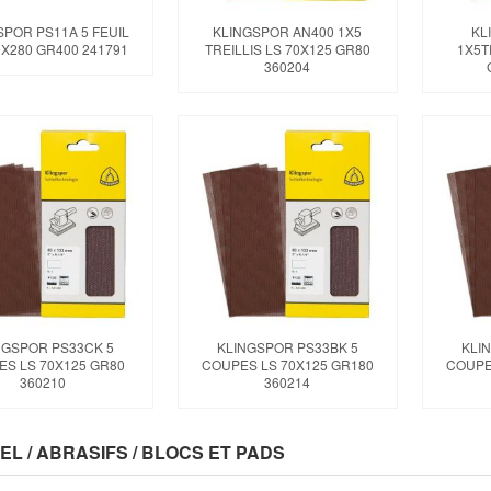
SPOR PS11A 5 FEUIL
KLINGSPOR AN400 1X5
KL
0X280 GR400 241791
TREILLIS LS 70X125 GR80
1X5T
360204
NGSPOR PS33CK 5
KLINGSPOR PS33BK 5
KLI
ES LS 70X125 GR80
COUPES LS 70X125 GR180
COUPE
360210
360214
EL / ABRASIFS / BLOCS ET PADS