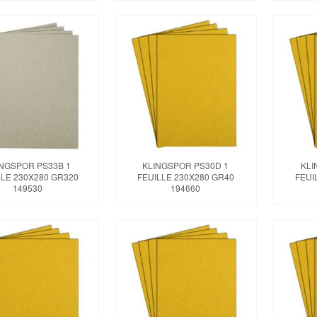
INGSPOR PS33B 1
KLINGSPOR PS30D 1
KLI
LLE 230X280 GR320
FEUILLE 230X280 GR40
FEUI
149530
194660