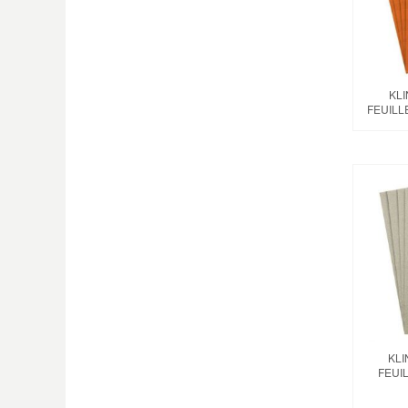
KL
FEUILL
KLI
FEUI