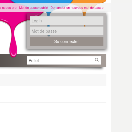
s accès pro
|
Mot de passe oublié
|
Demander un nouveau mot de passe