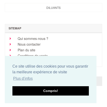
Brochures & Tarifs
DILUANTS
Actualités
Dépôts
SITEMAP
Contact
Qui sommes-nous ?
Nous contacter
Plan du site
Conditions de vente
Mentions légales
Ce site utilise des cookies pour vous garantir
la meilleure expérience de visite
Plus d'infos
Easy-concept.com
Compris!