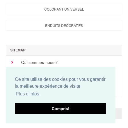
Brochures & Tarifs
COLORANT UNIVERSEL
Actualités
ENDUITS DECORATIFS
Dépôts
Contact
SITEMAP
Qui sommes-nous ?
Nous contacter
Plan du site
Ce site utilise des cookies pour vous garantir
Conditions de vente
la meilleure expérience de visite
Mentions légales
Plus d'infos
Compris!
Easy-concept.com