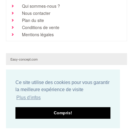
Qui sommes-nous ?
Brochures & Tarifs
Nous contacter
Actualités
Plan du site
Conditions de vente
Dépôts
Mentions légales
Contact
Easy-concept.com
Ce site utilise des cookies pour vous garantir
la meilleure expérience de visite
Plus d'infos
Compris!