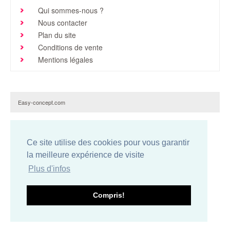
Qui sommes-nous ?
Brochures & Tarifs
Nous contacter
Actualités
Plan du site
Conditions de vente
Dépôts
Mentions légales
Contact
Easy-concept.com
Ce site utilise des cookies pour vous garantir
la meilleure expérience de visite
Plus d'infos
Compris!