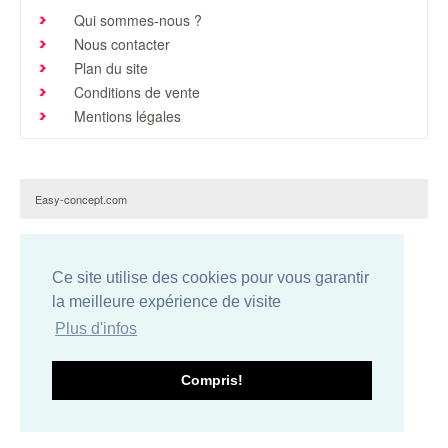
Qui sommes-nous ?
Brochures & Tarifs
Nous contacter
Actualités
Plan du site
Conditions de vente
Dépôts
Mentions légales
Contact
Easy-concept.com
Ce site utilise des cookies pour vous garantir
la meilleure expérience de visite
Plus d'infos
Compris!