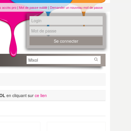
s accès pro
|
Mot de passe oublié
|
Demander un nouveau mot de passe
OL
en cliquant sur
ce lien