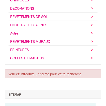
CHIMIQUES
Brochures & Tarifs
DECORATIONS
Actualités
REVETEMENTS DE SOL
Dépôts
ENDUITS ET EGALINES
Autre
Contact
REVETEMENTS MURAUX
PEINTURES
COLLES ET MASTICS
Veuillez introduire un terme pour votre recherche
SITEMAP
Qui sommes-nous ?