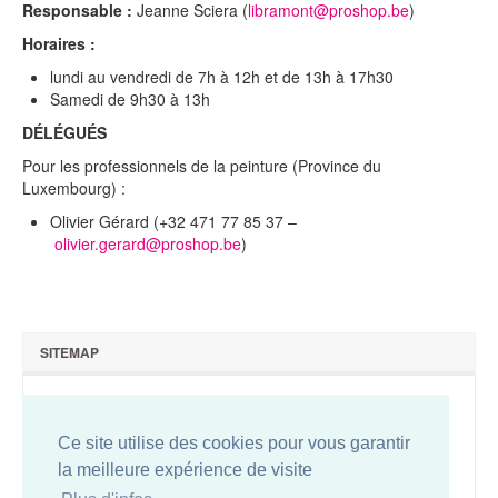
Responsable :
Jeanne Sciera (
libramont@proshop.be
)
Brochures & Tarifs
Horaires :
Actualités
lundi au vendredi de 7h à 12h et de 13h à 17h30
Samedi de 9h30 à 13h
Dépôts
DÉL
É
GU
É
S
Contact
Pour les professionnels de la peinture (Province du
Luxembourg) :
Olivier Gérard (+32 471 77 85 37 –
olivier.gerard@proshop.be
)
SITEMAP
Qui sommes-nous ?
Nous contacter
Ce site utilise des cookies pour vous garantir
Plan du site
la meilleure expérience de visite
Conditions de vente