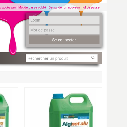
s accès pro
|
Mot de passe oublié
|
Demander un nouveau mot de passe