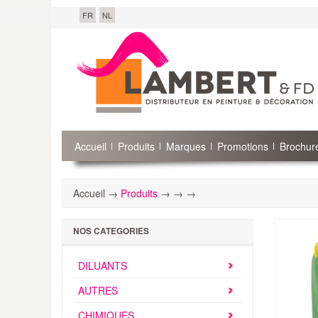
FR
NL
Accueil
Produits
Marques
Promotions
Brochure
Accueil →
Produits
→
→
→
NOS CATEGORIES
DILUANTS
AUTRES
CHIMIQUES