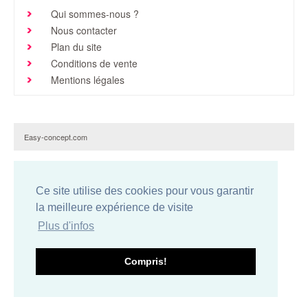
Qui sommes-nous ?
Brochures & Tarifs
Nous contacter
Actualités
Plan du site
Conditions de vente
Dépôts
Mentions légales
Contact
Easy-concept.com
Ce site utilise des cookies pour vous garantir
la meilleure expérience de visite
Plus d'infos
Compris!