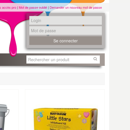
s accès pro
|
Mot de passe oublié
|
Demander un nouveau mot de passe