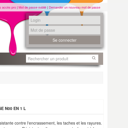
s accès pro
|
Mot de passe oublié
|
Demander un nouveau mot de passe
E N00 EN 1 L
istante contre l'encrassement, les taches et les rayures.