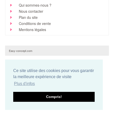
Qui sommes-nous ?
Brochures & Tarifs
Nous contacter
Actualités
Plan du site
Conditions de vente
Dépôts
Mentions légales
Contact
Easy-concept.com
Ce site utilise des cookies pour vous garantir
la meilleure expérience de visite
Plus d'infos
Compris!