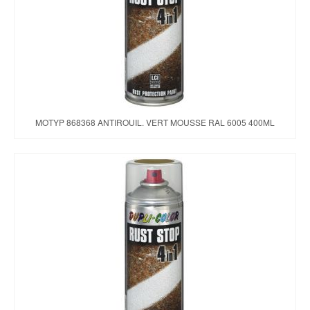
MOTYP 868368 ANTIROUIL. VERT MOUSSE RAL 6005 400ML