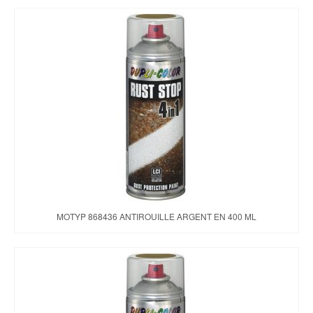
MOTYP 868436 ANTIROUILLE ARGENT EN 400 ML