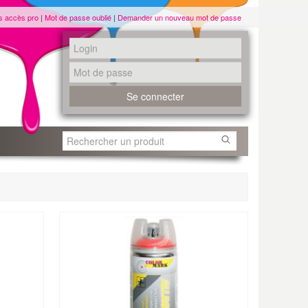
s accès pro
|
Mot de passe oublié
|
Demander un nouveau mot de passe