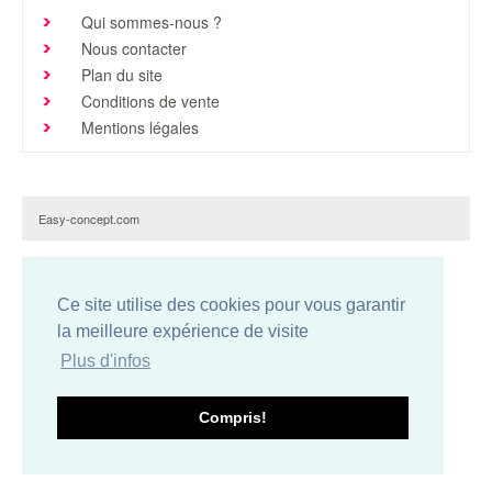
Qui sommes-nous ?
Brochures & Tarifs
Nous contacter
Actualités
Plan du site
Conditions de vente
Dépôts
Mentions légales
Contact
Easy-concept.com
Ce site utilise des cookies pour vous garantir
la meilleure expérience de visite
Plus d'infos
Compris!