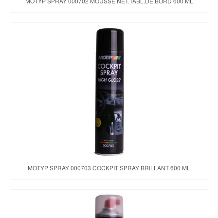
MOTYP SPRAY 000702 MOUSSE NET.TABL.DE BORD 600 ML
MOTYP SPRAY 000703 COCKPIT SPRAY BRILLANT 600 ML