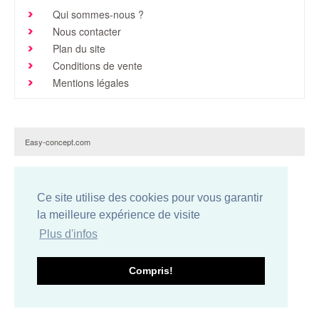
Qui sommes-nous ?
Brochures & Tarifs
Nous contacter
Actualités
Plan du site
Conditions de vente
Dépôts
Mentions légales
Contact
Easy-concept.com
Ce site utilise des cookies pour vous garantir
la meilleure expérience de visite
Plus d'infos
Compris!