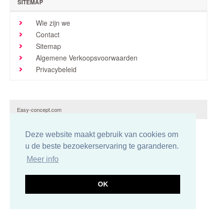
SITEMAP
Brochures en tarieven
Wie zijn we
Niews
Contact
Sitemap
Verkoopspunten
Algemene Verkoopsvoorwaarden
Contact
Privacybeleid
Easy-concept.com
Deze website maakt gebruik van cookies om
u de beste bezoekerservaring te garanderen.
Meer info
OK