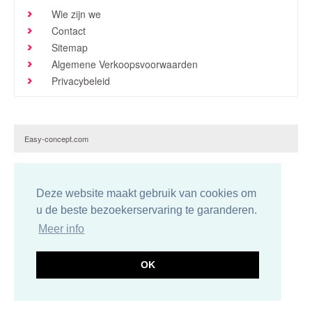
Wie zijn we
Brochures en tarieven
Contact
Niews
Sitemap
Algemene Verkoopsvoorwaarden
Verkoopspunten
Privacybeleid
Contact
Easy-concept.com
Deze website maakt gebruik van cookies om
u de beste bezoekerservaring te garanderen.
Meer info
OK