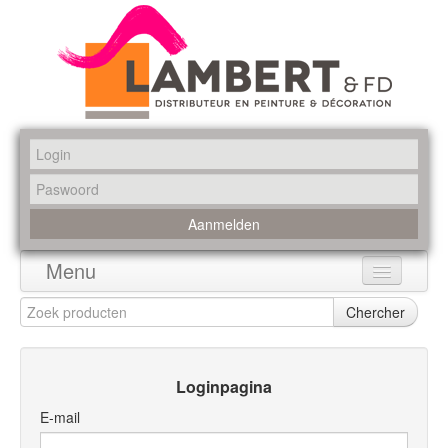
Menu
Home
Chercher
Assortiment
Loginpagina
Merken
E-mail
Promoties