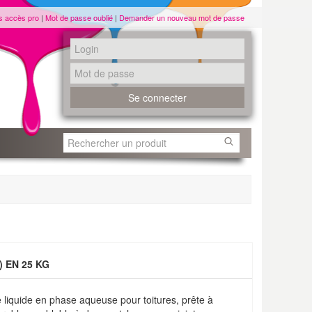
s accès pro
|
Mot de passe oublié
|
Demander un nouveau mot de passe
 EN 25 KG
liquide en phase aqueuse pour toitures, prête à