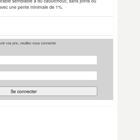
rable semblable à du caoutchouc, sans joints ou
s avec une pente minimale de 1%.
voir vos prix, veuillez-vous connecter