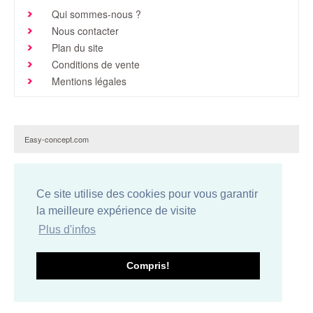
Qui sommes-nous ?
Brochures & Tarifs
Nous contacter
Actualités
Plan du site
Conditions de vente
Dépôts
Mentions légales
Contact
Easy-concept.com
Ce site utilise des cookies pour vous garantir
la meilleure expérience de visite
Plus d'infos
Compris!