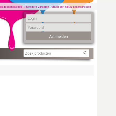
ele toegangscode
|
Paswoord vergeten
|
Vraag een nieuw paswoord aan